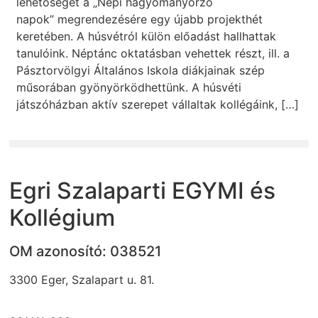
lehetőséget a „Népi hagyományőrző
napok” megrendezésére egy újabb projekthét
keretében. A húsvétról külön előadást hallhattak
tanulóink. Néptánc oktatásban vehettek részt, ill. a
Pásztorvölgyi Általános Iskola diákjainak szép
műsorában gyönyörködhettünk. A húsvéti
játszóházban aktív szerepet vállaltak kollégáink, […]
Egri Szalaparti EGYMI és
Kollégium
OM azonosító: 038521
3300 Eger, Szalapart u. 81.